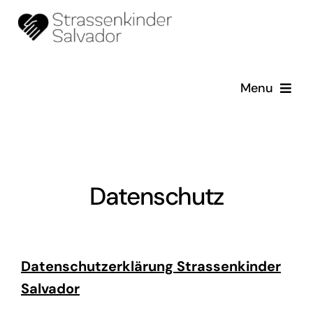
Skip
to
content
Menu
Startseite
Schäferbriefe
Datenschutz
Über uns
Erzählungen
Datenschutzerklärung
Strassenkinder
Salvador
Galerie