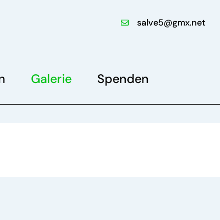
salve5@gmx.net
n
Galerie
Spenden