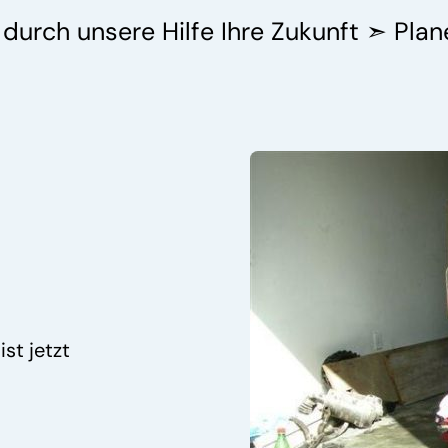
 durch un
sere Hilfe Ihre Zukunft ➣ Pla
st jetzt