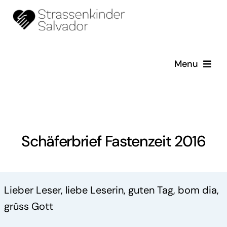
Skip
to
content
Menu
Startseite
Schäferbriefe
Schäferbrief Fastenzeit 2016
Über uns
Erzählungen
Lieber Leser, liebe Leserin, guten Tag, bom dia,
grüss Gott
Galerie