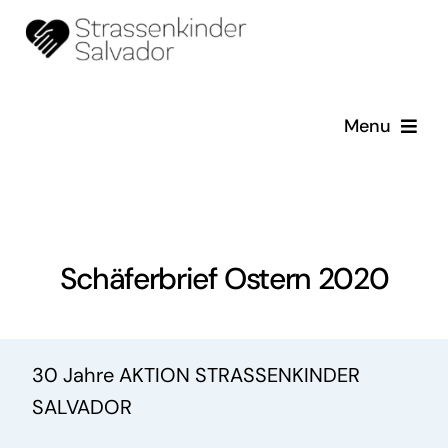
Skip
to
content
Menu
Startseite
Schäferbriefe
Schäferbrief Ostern 2020
Über uns
Erzählungen
30 Jahre AKTION STRASSENKINDER
SALVADOR
Galerie